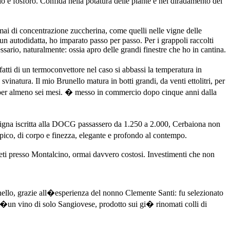
io e fosforo. Confida nella potatura delle piante e nel diradamento dei
 di concentrazione zuccherina, come quelli nelle vigne delle
un autodidatta, ho imparato passo per passo. Per i grappoli raccolti
ssario, naturalmente: ossia apro delle grandi finestre che ho in cantina.
atti di un termoconvettore nel caso si abbassi la temperatura in
vinatura. Il mio Brunello matura in botti grandi, da venti ettolitri, per
sta per almeno sei mesi. � messo in commercio dopo cinque anni dalla
vigna iscritta alla DOCG passassero da 1.250 a 2.000, Cerbaiona non
ipico, di corpo e finezza, elegante e profondo al contempo.
gneti presso Montalcino, ormai davvero costosi. Investimenti che non
unello, grazie all�esperienza del nonno Clemente Santi: fu selezionato
 d�un vino di solo Sangiovese, prodotto sui gi� rinomati colli di