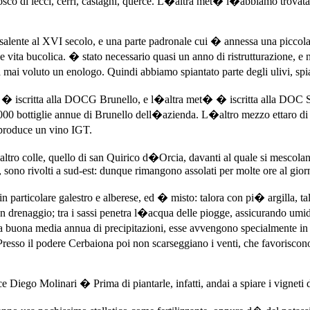
osco di lecci, cerri, castagni, querce. L�altra met� l�abbiamo trovata 
a risalente al XVI secolo, e una parte padronale cui � annessa una picc
he vita bucolica. � stato necessario quasi un anno di ristrutturazione, 
ai voluto un enologo. Quindi abbiamo spiantato parte degli ulivi, spi
ui � iscritta alla DOCG Brunello, e l�altra met� � iscritta alla DOC 
a 8.000 bottiglie annue di Brunello dell�azienda. L�altro mezzo ettaro
produce un vino IGT.
 altro colle, quello di san Quirico d�Orcia, davanti al quale si mescolano
, sono rivolti a sud-est: dunque rimangono assolati per molte ore al gior
 in particolare galestro e alberese, ed � misto: talora con pi� argilla
renaggio; tra i sassi penetra l�acqua delle piogge, assicurando umidit�
uona media annua di precipitazioni, esse avvengono specialmente in p
Presso il podere Cerbaiona poi non scarseggiano i venti, che favoriscono
Diego Molinari � Prima di piantarle, infatti, andai a spiare i vignet