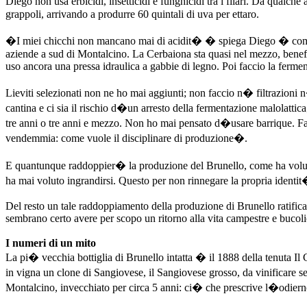
Diego non usa erbicidi, insetticidi e funghicidi tra i filari. Da qualc
grappoli, arrivando a produrre 60 quintali di uva per ettaro.
�I miei chicchi non mancano mai di acidit� � spiega Diego � come q
aziende a sud di Montalcino. La Cerbaiona sta quasi nel mezzo, benefici
uso ancora una pressa idraulica a gabbie di legno. Poi faccio la ferment
Lieviti selezionati non ne ho mai aggiunti; non faccio n� filtrazioni n
cantina e ci sia il rischio d�un arresto della fermentazione malolattica
tre anni o tre anni e mezzo. Non ho mai pensato d�usare barrique. Facc
vendemmia: come vuole il disciplinare di produzione�.
E quantunque raddoppier� la produzione del Brunello, come ha voluto 
ha mai voluto ingrandirsi. Questo per non rinnegare la propria identit
Del resto un tale raddoppiamento della produzione di Brunello ratifica 
sembrano certo avere per scopo un ritorno alla vita campestre e bucoli
I numeri di un mito
La pi� vecchia bottiglia di Brunello intatta � il 1888 della tenuta Il
in vigna un clone di Sangiovese, il Sangiovese grosso, da vinificare s
Montalcino, invecchiato per circa 5 anni: ci� che prescrive l�odierno