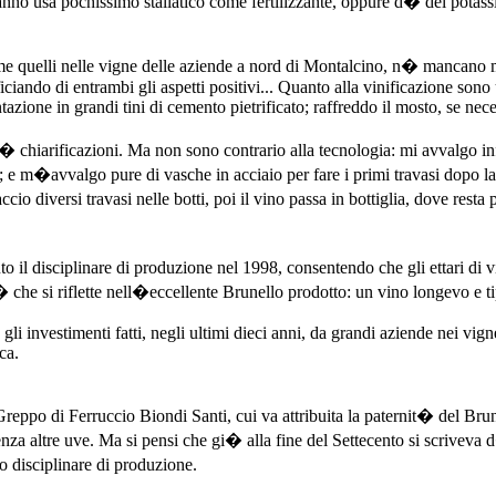
he anno usa pochissimo stallatico come fertilizzante, oppure d� del potass
uelli nelle vigne delle aziende a nord di Montalcino, n� mancano mai
ando di entrambi gli aspetti positivi... Quanto alla vinificazione sono 
azione in grandi tini di cemento pietrificato; raffreddo il mosto, se nece
� chiarificazioni. Ma non sono contrario alla tecnologia: mi avvalgo inf
; e m�avvalgo pure di vasche in acciaio per fare i primi travasi dopo la s
io diversi travasi nelle botti, poi il vino passa in bottiglia, dove re
il disciplinare di produzione nel 1998, consentendo che gli ettari di 
� che si riflette nell�eccellente Brunello prodotto: un vino longevo e t
gli investimenti fatti, negli ultimi dieci anni, da grandi aziende nei vi
ca.
 Greppo di Ferruccio Biondi Santi, cui va attribuita la paternit� del Br
enza altre uve. Ma si pensi che gi� alla fine del Settecento si scriveva
 disciplinare di produzione.