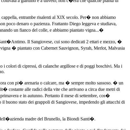
coltivata a giardino e a uliveto; non c�era che qualche pianta di
ola cappella, entrambe risalenti al XIX secolo. Per� non abbiamo
e non poco denaro o pazienza. Frattanto Diego leggeva e studiava,
anando un fianco del colle, e abbiamo piantato vigna...�
Sant�Antimo. Il Sangiovese, cui sono dedicati 2 ettari e mezzo, �
 di vigna � piantato con Cabernet Sauvignon, Syrah, Merlot, Malvasia
 i colori di cipressi, di calanche argillose e di poggi boschivi. Ma i
no.
, talora con pi� arenaria o calcare, ma � sempre molto sassoso. � un
 costante alle radici della vite che arrivano a circa due metri di
rimavera e in autunno. Pertanto il mese di settembre, cos�
 il buono stato dei grappoli di Sangiovese, impedendo gli attacchi di
i dell�azienda madre del Brunello, la Biondi Santi�.