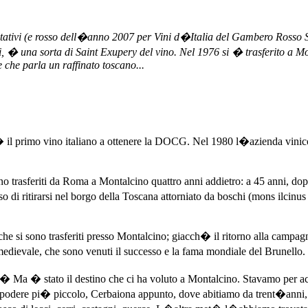
entativi (e rosso dell�anno 2007 per Vini d�Italia del Gambero Rosso 
i, � una sorta di Saint Exupery del vino. Nel 1976 si � trasferito a M
 che parla un raffinato toscano...
 � il primo vino italiano a ottenere la DOCG. Nel 1980 l�azienda vini
no trasferiti da Roma a Montalcino quattro anni addietro: a 45 anni, do
o di ritirarsi nel borgo della Toscana attorniato da boschi (mons ilcinus 
iali che si sono trasferiti presso Montalcino; giacch� il ritorno alla campa
medievale, che sono venuti il successo e la fama mondiale del Brunello.
 Ma � stato il destino che ci ha voluto a Montalcino. Stavamo per ac
podere pi� piccolo, Cerbaiona appunto, dove abitiamo da trent�anni, su