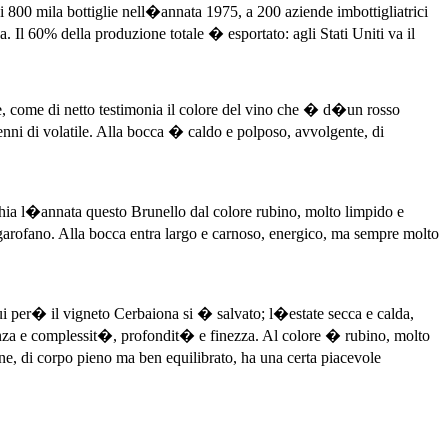
 800 mila bottiglie nell�annata 1975, a 200 aziende imbottigliatrici
a. Il 60% della produzione totale � esportato: agli Stati Uniti va il
e, come di netto testimonia il colore del vino che � d�un rosso
enni di volatile. Alla bocca � caldo e polposo, avvolgente, di
chia l�annata questo Brunello dal colore rubino, molto limpido e
i garofano. Alla bocca entra largo e carnoso, energico, ma sempre molto
 per� il vigneto Cerbaiona si � salvato; l�estate secca e calda,
nza e complessit�, profondit� e finezza. Al colore � rubino, molto
ne, di corpo pieno ma ben equilibrato, ha una certa piacevole