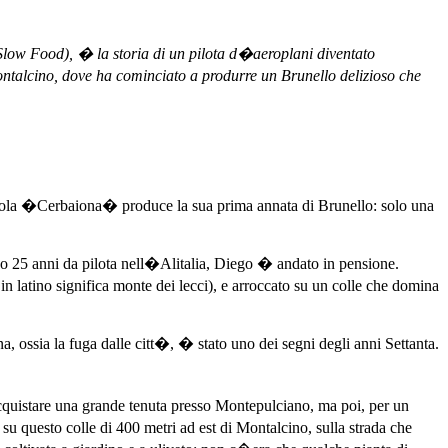
Slow Food), � la storia di un pilota d�aeroplani diventato
ontalcino, dove ha cominciato a produrre un Brunello delizioso che
cola �Cerbaiona� produce la sua prima annata di Brunello: solo una
po 25 anni da pilota nell�Alitalia, Diego � andato in pensione.
in latino significa monte dei lecci), e arroccato su un colle che domina
gna, ossia la fuga dalle citt�, � stato uno dei segni degli anni Settanta.
quistare una grande tenuta presso Montepulciano, ma poi, per un
 questo colle di 400 metri ad est di Montalcino, sulla strada che