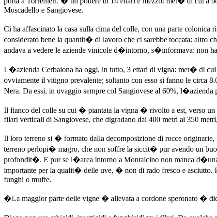
porta a Torrenieri. � un podere di 14 ettari e mezzo: met� di cui a b
Moscadello e Sangiovese.
Ci ha affascinato la casa sulla cima del colle, con una parte colonic
considerato bene la quantit� di lavoro che ci sarebbe toccata: altro c
andava a vedere le aziende vinicole d�intorno, s�informava: non ha m
L�azienda Cerbaiona ha oggi, in tutto, 3 ettari di vigna: met� di c
ovviamente il vitigno prevalente; soltanto con esso si fanno le circ
Nera. Da essi, in uvaggio sempre col Sangiovese al 60%, l�azienda 
Il fianco del colle su cui � piantata la vigna � rivolto a est, verso un
filari verticali di Sangiovese, che digradano dai 400 metri ai 350 metri
Il loro terreno si � formato dalla decomposizione di rocce originarie,
terreno perlopi� magro, che non soffre la siccit� pur avendo un buon d
profondit�. E pur se l�area intorno a Montalcino non manca d�una b
importante per la qualit� delle uve, � non di rado fresco e asciutto. 
funghi o muffe.
�La maggior parte delle vigne � allevata a cordone speronato � dice 