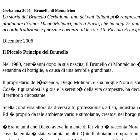
Cerbaiona 2001 - Brunello di Montalcino
La storia del Brunello Cerbaiona, uno dei vini italiani pi� rappres
produttore di vino: Diego Molinari, nato a Pavia, che ha oggi 75 ann
accorda tradizione e finezza e coerenza al terroir. Un Piccolo Principe
Dicembre 2006
Il Piccolo Principe del Brunello
Nel 1980, cent�anni dopo la sua nascita, il Brunello di Montalcino
settantina di bottiglie, a causa di una terribile grandinata.
Il proprietario dell�azienda, Diego Molinari, e sua moglie Nora si so
Cos�, figurandosi la gioia e la serenit� della vita campestre, ha decis
il territorio circostante.
Scelta condivisa allora da diversi altri professionisti, artisti, industr
Ed � proprio da tale ambiente vario e stimolante, creatosi nel borgo 
�Erano anni che Diego aveva in mente di far vino � racconta Nora �
caso, la tenuta � stata venduta ad altri. Quindi abbiamo comprato un 