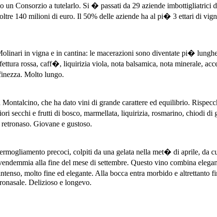
n Consorzio a tutelarlo. Si � passati da 29 aziende imbottigliatrici di
oltre 140 milioni di euro. Il 50% delle aziende ha al pi� 3 ettari di vign
olinari in vigna e in cantina: le macerazioni sono diventate pi� lungh
ettura rossa, caff�, liquirizia viola, nota balsamica, nota minerale, acc
finezza. Molto lungo.
Montalcino, che ha dato vini di grande carattere ed equilibrio. Rispec
ri secchi e frutti di bosco, marmellata, liquirizia, rosmarino, chiodi d
n retronaso. Giovane e gustoso.
liamento precoci, colpiti da una gelata nella met� di aprile, da cui
vendemmia alla fine del mese di settembre. Questo vino combina elega
enso, molto fine ed elegante. Alla bocca entra morbido e altrettanto fi
tronasale. Delizioso e longevo.