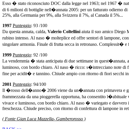
Esso � stato riconosciuto DOC dalla legge nel 1963; nel 1967 � nato u
di 6 milioni di bottiglie nell�annata 2005: per un fatturato odierno di 
25%, alla Germania per 9%, alla Svizzera il 7%, al Canada il 5%...
1997
Punteggio
: 93 /100
Da questa annata, calda,
Valerio Coltellini
aiuta il suo amico Diego M
rubino intenso. Al naso � molteplice ed offre sentori di lampone, conf
singolare armonia. Finale di frutta secca in retronaso. Complessit� e 
1999
Punteggio
: 92 /100
La vendemmia � stata anticipata di due settimane in quest�annata, a 
luminoso, con bordo chiaro. Al naso � ricco: s�intrecciano note di fio
fine per acidit� e tannino. Chiude ampio con ritorno di fiori secchi i
2001
Punteggio
: 94/100
Il �rosso dell�anno� 2006 viene da un�annata con primavera e germog
frammezzata da una pioggerella opportuna, ha consentito l�abituale 
vivace e luminoso, con bordo chiaro. Al naso � variegato e davvero int
freschezza. Chiude preciso, con ritorno di confettura di lampone in re
( Fonte Gian Luca Mazzella- Gamberorosso )